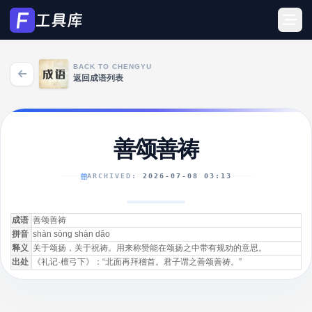
BACK TO CHENGYU
返回成语列表
善颂善祷
ARCHIVED:
2026-07-08 03:13
成语
善颂善祷
拼音
shàn sòng shàn dǎo
释义
关于颂扬，关于祝祷。用来称赞能在颂扬之中带有规劝的意思。
出处
《礼记·檀弓下》：“北面再拜稽首。君子谓之善颂善祷。”